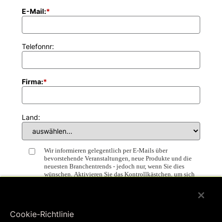
E-Mail:
*
Telefonnr:
Firma:
*
Land:
Wir informieren gelegentlich per E-Mails über
bevorstehende Veranstaltungen, neue Produkte und die
neuesten Branchentrends - jedoch nur, wenn Sie dies
wünschen. Aktivieren Sie das Kontrollkästchen, um sich
für diese E-Mails anzumelden.
Jetzt herunterladen
Cookie-Richtlinie